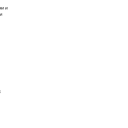
ми и
и
к