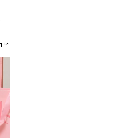
з
ерки