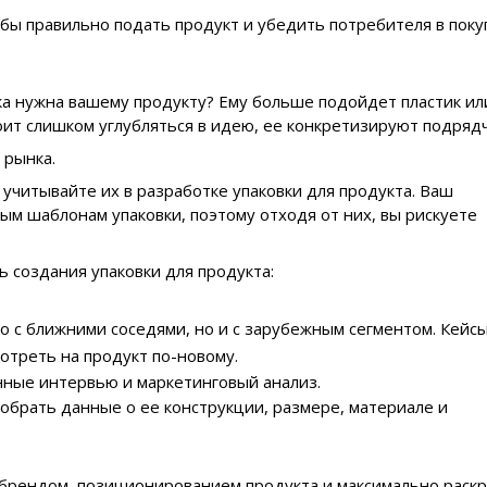
обы правильно подать продукт и убедить потребителя в поку
ка нужна вашему продукту? Ему больше подойдет пластик ил
оит слишком углубляться в идею, ее конкретизируют подрядч
рынка.
 учитывайте их в разработке упаковки для продукта. Ваш
ым шаблонам упаковки, поэтому отходя от них, вы рискуете
ь создания упаковки для продукта:
о с ближними соседями, но и с зарубежным сегментом. Кейс
отреть на продукт по-новому.
инные интервью и маркетинговый анализ.
обрать данные о ее конструкции, размере, материале и
 брендом, позиционированием продукта и максимально раск