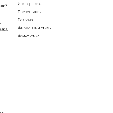
Инфографика
пке?
Презентация
Реклама
и
Фирменный стиль
ики.
Фуд-съемка
ы
рыть