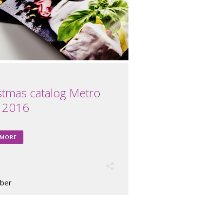
stmas catalog Metro
 2016
 MORE
5
ber