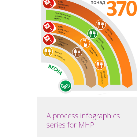
A process infographics
series for MHP