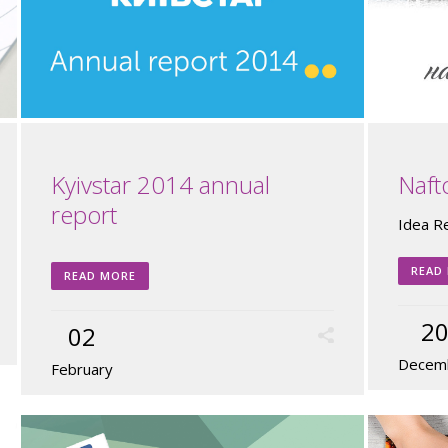
Kyivstar 2014 annual
Naft
report
Idea Rea
READ
READ MORE
2
02
Decem
February