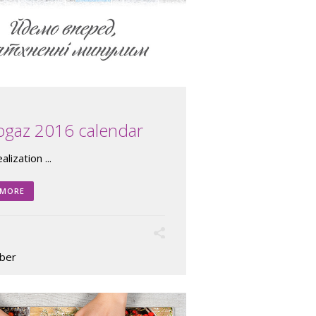
ogaz 2016 calendar
lization ...
 MORE
0
ber