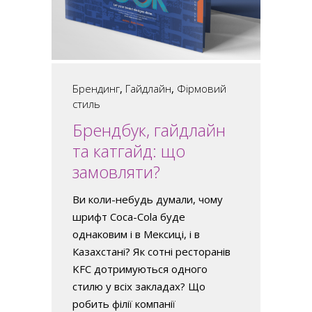
Брендинг
,
Гайдлайн
,
Фірмовий
стиль
Брендбук, гайдлайн
та катгайд: що
замовляти?
Ви коли-небудь думали, чому
шрифт Coca-Cola буде
однаковим і в Мексиці, і в
Казахстані? Як сотні ресторанів
KFC дотримуються одного
стилю у всіх закладах? Що
робить філії компанії