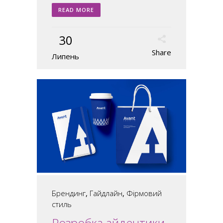
READ MORE
30
Share
Липень
Брендинг
,
Гайдлайн
,
Фірмовий
стиль
Розробка айдентики